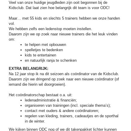
Veel van onze huidige jeugdleden zijn ooit begonnen bij de
Kidsclub. Dat laat zien hoe belangrijk dit team is voor ODC!
Maar… met 55 kids en slechts 5 trainers hebben we onze handen
vol.
We hebben zelfs een ledenstop moeten instellen.
Daarom zijn we op zoek naar nieuwe trainers die het leuk vinden
om:
te helpen met opbouwen
spelletjes te bedenken
kids te entertainen
en natuurlijk ranja te schenken
EXTRA BELANGRIJK:
Na 12 jaar stop ik na dit seizoen als coördinator van de Kidsclub.
Daarom zijn we dringend op zoek naar een nieuwe coördinator (of
iemand die hierin wil doorgroeien).
Het coördinatorschap bestaat o.a. uit:
ledenadministratie & financiën;
organiseren van trainingen (incl. speciale thema’s);
contact met ouders & andere coördinatoren;
regelen van kleding, trainers, cadeautjes en de sporthal
in de winter.
We kijken binnen ODC nog of we dit takenpakket lichter kunnen