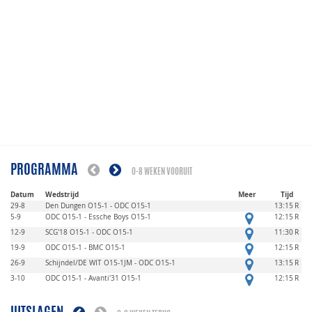
PROGRAMMA
0-8 WEKEN VOORUIT
Datum
Wedstrijd
Meer
Tijd
29-8
Den Dungen O15-1 - ODC O15-1
13:15
R
5-9
ODC O15-1 - Essche Boys O15-1
12:15
R
12-9
SCG'18 O15-1 - ODC O15-1
11:30
R
19-9
ODC O15-1 - BMC O15-1
12:15
R
26-9
Schijndel/DE WIT O15-1JM - ODC O15-1
13:15
R
3-10
ODC O15-1 - Avanti'31 O15-1
12:15
R