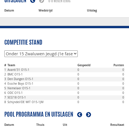
UITSLAGEN
0-8 WEKEN TERUG
Datum
Wedstrijd
Uitslag
COMPETITIE STAND
#
Team
Gespeeld
Punten
1
Avanti'31 O15-1
0
0
2
BMC O15-1
0
0
3
Den Dungen O15-1
0
0
4
Essche Boys O15-1
0
0
5
Nemelaer O15-1
0
0
6
ODC O15-1
0
0
7
SCG'18 O15-1
0
0
8
Schijndel/DE WIT O15-1JM
0
0
POOL PROGRAMMA EN UITSLAGEN
Datum
Thuis
Uit
Resultaat