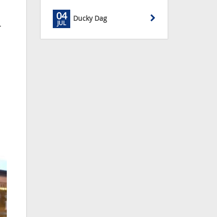
04
Ducky Dag
JUL
.