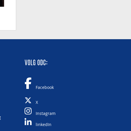
VOLG ODC:
Facebook
X
Instagram
g
linkedIn