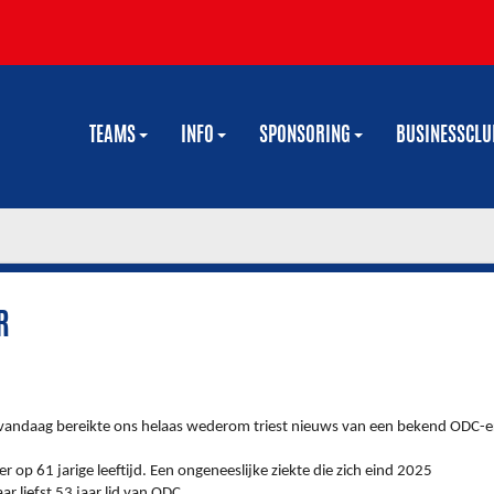
TEAMS
INFO
SPONSORING
BUSINESSCL
R
vandaag bereikte ons helaas wederom triest nieuws van een bekend ODC-e
op 61 jarige leeftijd. Een ongeneeslijke ziekte die zich eind 2025
 liefst 53 jaar lid van ODC.