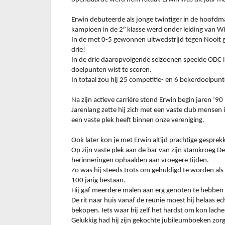
Erwin debuteerde als jonge twintiger in de hoofd
e
kampioen in de 2
klasse werd onder leiding van W
In de met 0-5 gewonnen uitwedstrijd tegen Nooit g
drie!
In de drie daaropvolgende seizoenen speelde ODC i
doelpunten wist te scoren.
In totaal zou hij 25 competitie- en 6 bekerdoelpu
Na zijn actieve carrière stond Erwin begin jaren 
Jarenlang zette hij zich met een vaste club mensen i
een vaste plek heeft binnen onze vereniging.
Ook later kon je met Erwin altijd prachtige gespre
Op zijn vaste plek aan de bar van zijn stamkroeg 
herinneringen ophaalden aan vroegere tijden.
Zo was hij steeds trots om gehuldigd te worden als 
100 jarig bestaan.
Hij gaf meerdere malen aan erg genoten te hebben 
De rit naar huis vanaf de reünie moest hij helaas
bekopen. Iets waar hij zelf het hardst om kon lach
Gelukkig had hij zijn gekochte jubileumboeken zor