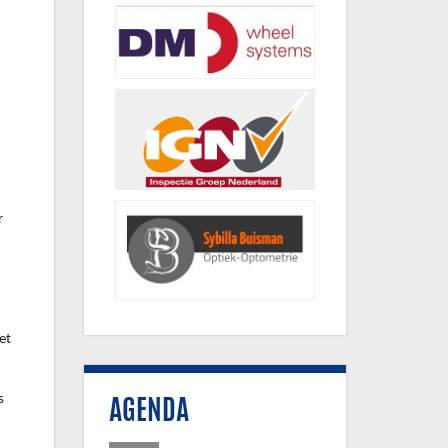
r
et
s
AGENDA