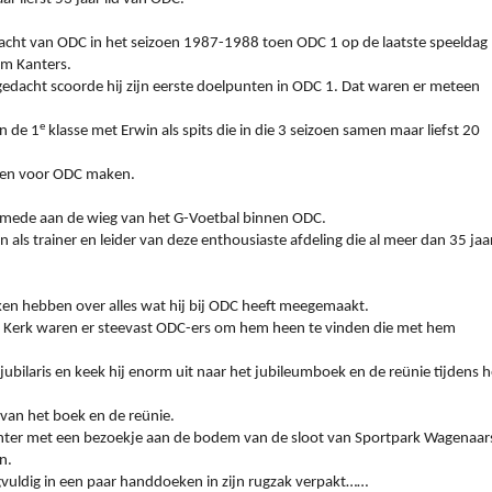
macht van ODC in het seizoen 1987-1988 toen ODC 1 op de laatste speeldag
im Kanters.
edacht scoorde hij zijn eerste doelpunten in ODC 1. Dat waren er meteen
e
n de 1
klasse met Erwin als spits die in die 3 seizoen samen maar liefst 20
nten voor ODC maken.
’90 mede aan de wieg van het G-Voetbal binnen ODC.
n als trainer en leider van deze enthousiaste afdeling die al meer dan 35 jaa
kken hebben over alles wat hij bij ODC heeft meegemaakt.
De Kerk waren er steevast ODC-ers om hem heen te vinden die met hem
jubilaris en keek hij enorm uit naar het jubileumboek en de reünie tijdens h
van het boek en de reünie.
 echter met een bezoekje aan de bodem van de sloot van Sportpark Wagenaar
en.
gvuldig in een paar handdoeken in zijn rugzak verpakt……