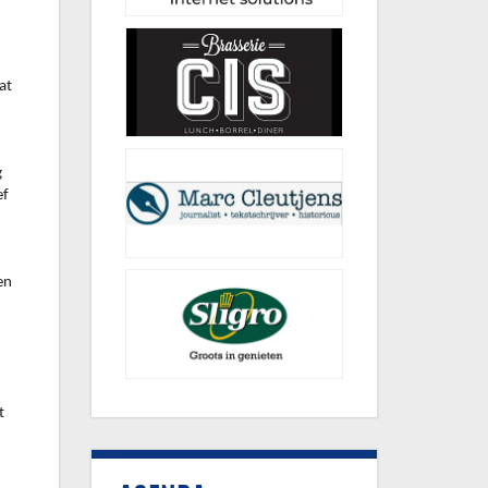
at
g
ef
en
t