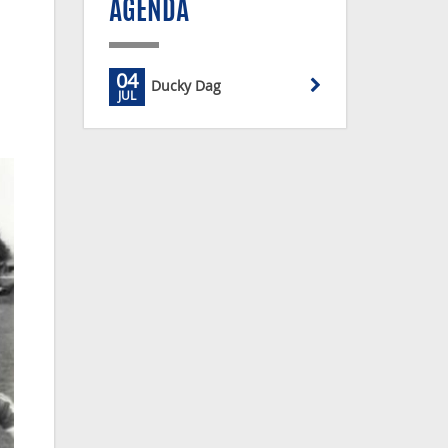
AGENDA
04
Ducky Dag
JUL