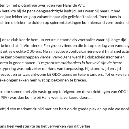
en bij het plotselinge overlijden van Hans de Wit.
reikte hij de pensioengerechtigde leeftijd. Iets waar hij naar uit had
 jaar lekker lang op vakantie naar zijn geliefde Thailand. Toen Hans in
lachten die leken te duiden op spierontstekingen kon niemand vermoeden d
j onze club kende hem. In eerste instantie als voetballer waar hij lange tijd
bekend als ’t Vlonderke. Een groep vrienden die tot op de dag van vandaa
t vele echte ODC-ers. Na zijn actieve voetbalcarrière werd hij al snel acti
erse kampioenschappen vierde. Vervolgens werd hij clubscheidsrechter en
ioren in goede banen. “
De grootste raddraaiers in het veld zijn de beste
typering was ook zeker op Hans van toepassing. Hij stond wijd en zijd
l respect en ontzag afdwong bij ODC-teams en tegenstanders. Tot enkele jar
fysieke ongemakken hem wat op begonnen te breken.
en om samen met zijn vaste groep tafelgenoten de verrichtingen van ODC 1
n PSV) was dan kon je bij Hans weinig verkeerd doen…..
eeftijd een markant clublid met het hart op de goede plek en op wie we nooi
s heel veel sterkte bij het verwerken van dit verlies.