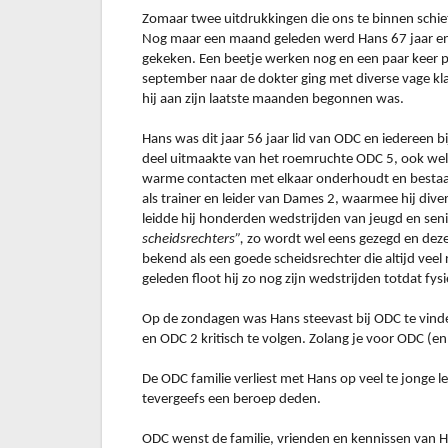
Zomaar twee uitdrukkingen die ons te binnen schiet
Nog maar een maand geleden werd Hans 67 jaar en be
gekeken. Een beetje werken nog en een paar keer per
september naar de dokter ging met diverse vage k
hij aan zijn laatste maanden begonnen was.
Hans was dit jaar 56 jaar lid van ODC en iedereen bi
deel uitmaakte van het roemruchte ODC 5, ook wel 
warme contacten met elkaar onderhoudt en bestaat ui
als trainer en leider van Dames 2, waarmee hij div
leidde hij honderden wedstrijden van jeugd en sen
scheidsrechters”,
zo wordt wel eens gezegd en deze 
bekend als een goede scheidsrechter die altijd vee
geleden floot hij zo nog zijn wedstrijden totdat 
Op de zondagen was Hans steevast bij ODC te vind
en ODC 2 kritisch te volgen. Zolang je voor ODC (e
De ODC familie verliest met Hans op veel te jonge l
tevergeefs een beroep deden.
ODC wenst de familie, vrienden en kennissen van Han