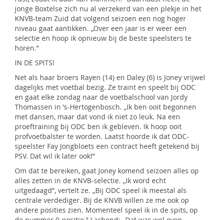
jonge Boxtelse zich nu al verzekerd van een plekje in het
KNVB-team Zuid dat volgend seizoen een nog hoger
niveau gaat aantikken. ,,Over een jaar is er weer een
selectie en hoop ik opnieuw bij de beste speelsters te
horen.”
IN DE SPITS!
Net als haar broers Rayen (14) en Daley (6) is Joney vrijwel
dagelijks met voetbal bezig. Ze traint en speelt bij ODC
en gaat elke zondag naar de voetbalschool van Jordy
Thomassen in ’s-Hertogenbosch. ,,Ik ben ooit begonnen
met dansen, maar dat vond ik niet zo leuk. Na een
proeftraining bij ODC ben ik gebleven. Ik hoop ooit
profvoetbalster te worden. Laatst hoorde ik dat ODC-
speelster Fay Jongbloets een contract heeft getekend bij
PSV. Dat wil ik later ook!”
Om dat te bereiken, gaat Joney komend seizoen alles op
alles zetten in de KNVB-selectie. ,,Ik word echt
uitgedaagd”, vertelt ze. ,,Bij ODC speel ik meestal als
centrale verdediger. Bij de KNVB willen ze me ook op
andere posities zien. Momenteel speel ik in de spits, op
de nummer 9-positie.” Lachend: ,,Dat was wel even