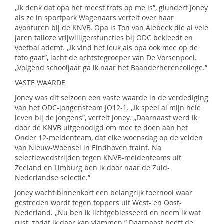
,,Ik denk dat opa het meest trots op me is”, glundert Joney
als ze in sportpark Wagenaars vertelt over haar
avonturen bij de KNVB. Opa is Ton van Alebeek die al vele
jaren talloze vrijwilligersfuncties bij ODC bekleedt en
voetbal ademt. ,,Ik vind het leuk als opa ook mee op de
foto gaat”, lacht de achtstegroeper van De Vorsenpoel.
,,Volgend schooljaar ga ik naar het Baanderherencollege.”
VASTE WAARDE
Joney was dit seizoen een vaste waarde in de verdediging
van het ODC-jongensteam JO12-1. ,,Ik speel al mijn hele
leven bij de jongens”, vertelt Joney. ,,Daarnaast werd ik
door de KNVB uitgenodigd om mee te doen aan het
Onder 12-meidenteam, dat elke woensdag op de velden
van Nieuw-Woensel in Eindhoven traint. Na
selectiewedstrijden tegen KNVB-meidenteams uit
Zeeland en Limburg ben ik door naar de Zuid-
Nederlandse selectie.”
Joney wacht binnenkort een belangrijk toernooi waar
gestreden wordt tegen toppers uit West- en Oost-
Nederland. ,,Nu ben ik lichtgeblesseerd en neem ik wat
rust, zodat ik daar kan vlammen.” Daarnaast heeft de