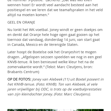
wennen hoor! Er wordt veel aandacht besteed aan het
positiespel en we leren dat we teamafspraken in het veld
altijd na moeten komen.”
GEEL EN ORANJE
Nu lonkt het WK-voetbal. Joney windt er geen doekjes om
en denkt dat Oranje hele hoge ogen gaat gooien op het
toernooi dat vandaag, donderdag 14 juni, van start gaat
in Canada, Mexico en de Verenigde Staten.
Later hoopt de Boxtelse ook het Oranjeshirt te mogen
dragen. ,,Afgelopen seizoen speelden we nog in een geel
KNVB-tenue. Ik ben benieuwd welke kleur het na de
zomervakantie wordt.” (Tekst: Marc Cleutjens, bron:
Brabants Centrum)
OP DE FOTO’S:
Joney van Alebeek (11) uit Boxtel poseert in
het KNVB-tenue. (Foto: KNVB). Ton van Alebeek, al vele
jaren vrijwilliger bij ODC, is trots op de voetbalprestaties
van zijn kleindochter Joney. (Foto: Marc Cleutjens).