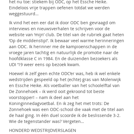
het nu toe: stiekem bij ODC, op het Essche Heike.
Eindeloos vrije trappen oefenen totdat we werden
weggestuurd…
Ik vind het een eer dat ik door ODC ben gevraagd om
interviews en nieuwsverhalen te schrijven voor de
website van ‘mijn’ club. De titel van de rubriek gaat heten
‘Op de middenstip!’. Ik bewaar veel warme herinneringen
aan ODC. Ik herinner me de kampioenschappen in de
vroege jaren tachtig en natuurlijk de promotie naar de
hoofdklasse C in 1984. En de duizenden bezoekers als
UDI ’19 weer eens op bezoek kwam.
Hoewel ik zelf geen echte ODC’er was, heb ik wel enkele
wedstrijden gespeeld op het (echte) gras van Molenwijk
en Essche Heike. Als voetballer van het schoolelftal van
De Zonnehoek – ik werd ooit gekroond tot beste
voorstopper! – nam ik deel aan het
Koninginnedagvoetbal. En ik zeg het met trots: De
Zonnehoek was een ODC-school die vaak met de titel aan
de haal ging. In één duel scoorde ik de beslissende 3-2.
Wie de tegenstander was? Vergeten…
HONDERD WEDSTRIJDVERSLAGEN