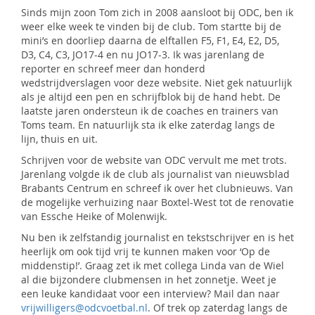
Sinds mijn zoon Tom zich in 2008 aansloot bij ODC, ben ik
weer elke week te vinden bij de club. Tom startte bij de
mini’s en doorliep daarna de elftallen F5, F1, E4, E2, D5,
D3, C4, C3, JO17-4 en nu JO17-3. Ik was jarenlang de
reporter en schreef meer dan honderd
wedstrijdverslagen voor deze website. Niet gek natuurlijk
als je altijd een pen en schrijfblok bij de hand hebt. De
laatste jaren ondersteun ik de coaches en trainers van
Toms team. En natuurlijk sta ik elke zaterdag langs de
lijn, thuis en uit.
Schrijven voor de website van ODC vervult me met trots.
Jarenlang volgde ik de club als journalist van nieuwsblad
Brabants Centrum en schreef ik over het clubnieuws. Van
de mogelijke verhuizing naar Boxtel-West tot de renovatie
van Essche Heike of Molenwijk.
Nu ben ik zelfstandig journalist en tekstschrijver en is het
heerlijk om ook tijd vrij te kunnen maken voor ‘Op de
middenstip!’. Graag zet ik met collega Linda van de Wiel
al die bijzondere clubmensen in het zonnetje. Weet je
een leuke kandidaat voor een interview? Mail dan naar
vrijwilligers@odcvoetbal.nl
. Of trek op zaterdag langs de