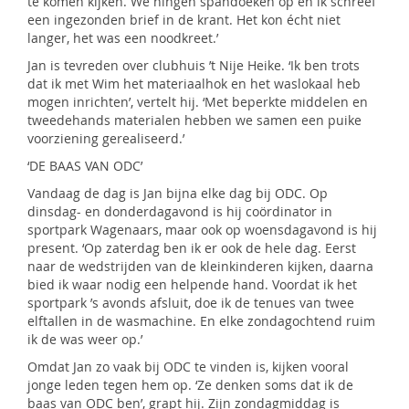
te komen kijken. We hingen spandoeken op en ik schreef
een ingezonden brief in de krant. Het kon écht niet
langer, het was een noodkreet.’
Jan is tevreden over clubhuis ’t Nije Heike. ‘Ik ben trots
dat ik met Wim het materiaalhok en het waslokaal heb
mogen inrichten’, vertelt hij. ‘Met beperkte middelen en
tweedehands materialen hebben we samen een puike
voorziening gerealiseerd.’
‘DE BAAS VAN ODC’
Vandaag de dag is Jan bijna elke dag bij ODC. Op
dinsdag- en donderdagavond is hij coördinator in
sportpark Wagenaars, maar ook op woensdagavond is hij
present. ‘Op zaterdag ben ik er ook de hele dag. Eerst
naar de wedstrijden van de kleinkinderen kijken, daarna
bied ik waar nodig een helpende hand. Voordat ik het
sportpark ’s avonds afsluit, doe ik de tenues van twee
elftallen in de wasmachine. En elke zondagochtend ruim
ik de was weer op.’
Omdat Jan zo vaak bij ODC te vinden is, kijken vooral
jonge leden tegen hem op. ‘Ze denken soms dat ik de
baas van ODC ben’, grapt hij. Zijn zondagmiddag is