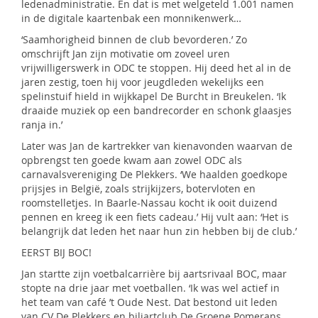
ledenadministratie. En dat is met welgeteld 1.001 namen
in de digitale kaartenbak een monnikenwerk…
‘Saamhorigheid binnen de club bevorderen.’ Zo
omschrijft Jan zijn motivatie om zoveel uren
vrijwilligerswerk in ODC te stoppen. Hij deed het al in de
jaren zestig, toen hij voor jeugdleden wekelijks een
spelinstuif hield in wijkkapel De Burcht in Breukelen. ‘Ik
draaide muziek op een bandrecorder en schonk glaasjes
ranja in.’
Later was Jan de kartrekker van kienavonden waarvan de
opbrengst ten goede kwam aan zowel ODC als
carnavalsvereniging De Plekkers. ‘We haalden goedkope
prijsjes in België, zoals strijkijzers, botervloten en
roomstelletjes. In Baarle-Nassau kocht ik ooit duizend
pennen en kreeg ik een fiets cadeau.’ Hij vult aan: ‘Het is
belangrijk dat leden het naar hun zin hebben bij de club.’
EERST BIJ BOC!
Jan startte zijn voetbalcarrière bij aartsrivaal BOC, maar
stopte na drie jaar met voetballen. ‘Ik was wel actief in
het team van café ’t Oude Nest. Dat bestond uit leden
van CV De Plekkers en biljartclub De Groene Pomerans.