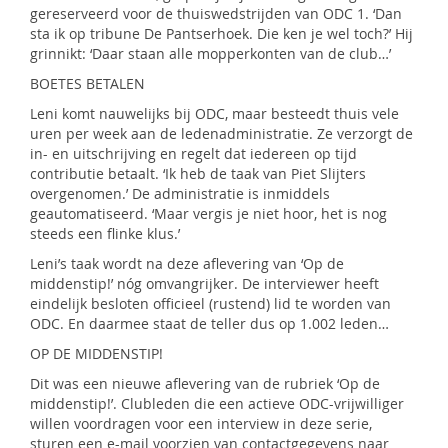
gereserveerd voor de thuiswedstrijden van ODC 1. ‘Dan
sta ik op tribune De Pantserhoek. Die ken je wel toch?’ Hij
grinnikt: ‘Daar staan alle mopperkonten van de club…’
BOETES BETALEN
Leni komt nauwelijks bij ODC, maar besteedt thuis vele
uren per week aan de ledenadministratie. Ze verzorgt de
in- en uitschrijving en regelt dat iedereen op tijd
contributie betaalt. ‘Ik heb de taak van Piet Slijters
overgenomen.’ De administratie is inmiddels
geautomatiseerd. ‘Maar vergis je niet hoor, het is nog
steeds een flinke klus.’
Leni’s taak wordt na deze aflevering van ‘Op de
middenstip!’ nóg omvangrijker. De interviewer heeft
eindelijk besloten officieel (rustend) lid te worden van
ODC. En daarmee staat de teller dus op 1.002 leden…
OP DE MIDDENSTIP!
Dit was een nieuwe aflevering van de rubriek ‘Op de
middenstip!’. Clubleden die een actieve ODC-vrijwilliger
willen voordragen voor een interview in deze serie,
sturen een e-mail voorzien van contactgegevens naar