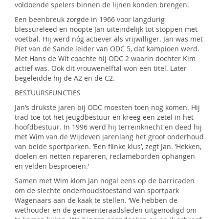
voldoende spelers binnen de lijnen konden brengen.
Een beenbreuk zorgde in 1966 voor langdurig
blessureleed en noopte Jan uiteindelijk tot stoppen met
voetbal. Hij werd nóg actiever als vrijwilliger. Jan was met
Piet van de Sande leider van ODC 5, dat kampioen werd.
Met Hans de Wit coachte hij ODC 2 waarin dochter Kim
actief was. Ook dit vrouwenelftal won een titel. Later
begeleidde hij de A2 en de C2.
BESTUURSFUNCTIES
Jan’s drukste jaren bij ODC moesten toen nog komen. Hij
trad toe tot het jeugdbestuur en kreeg een zetel in het
hoofdbestuur. In 1996 werd hij terreinknecht en deed hij
met Wim van de Wijdeven jarenlang het groot onderhoud
van beide sportparken. ‘Een flinke klus’, zegt Jan. ‘Hekken,
doelen en netten repareren, reclameborden ophangen
en velden besproeien.’
Samen met Wim klom Jan nogal eens op de barricaden
om de slechte onderhoudstoestand van sportpark
Wagenaars aan de kaak te stellen. ‘We hebben de
wethouder en de gemeenteraadsleden uitgenodigd om