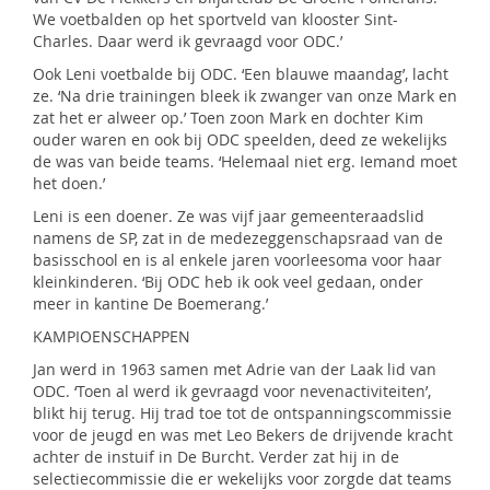
We voetbalden op het sportveld van klooster Sint-
Charles. Daar werd ik gevraagd voor ODC.’
Ook Leni voetbalde bij ODC. ‘Een blauwe maandag’, lacht
ze. ‘Na drie trainingen bleek ik zwanger van onze Mark en
zat het er alweer op.’ Toen zoon Mark en dochter Kim
ouder waren en ook bij ODC speelden, deed ze wekelijks
de was van beide teams. ‘Helemaal niet erg. Iemand moet
het doen.’
Leni is een doener. Ze was vijf jaar gemeenteraadslid
namens de SP, zat in de medezeggenschapsraad van de
basisschool en is al enkele jaren voorleesoma voor haar
kleinkinderen. ‘Bij ODC heb ik ook veel gedaan, onder
meer in kantine De Boemerang.’
KAMPIOENSCHAPPEN
Jan werd in 1963 samen met Adrie van der Laak lid van
ODC. ‘Toen al werd ik gevraagd voor nevenactiviteiten’,
blikt hij terug. Hij trad toe tot de ontspanningscommissie
voor de jeugd en was met Leo Bekers de drijvende kracht
achter de instuif in De Burcht. Verder zat hij in de
selectiecommissie die er wekelijks voor zorgde dat teams