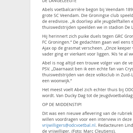
DE LANGELEEGTE
Abels voetbalcarrière begon bij Veendam 1894
grote SC Veendam. Die Groningse club speelde
de eredivisie. ,,Ik doorliep alle jeugdelftalle
thuiswedstrijden speelden we in stadion De 
Hij herinnert zich puike duels tegen GRC Gr
FC Groningen.” De gedachten gaan wel eens t
Ajax op de grasmat verscheen. ,,Onze keeper w
vader ging er vierkant voor liggen. ‘Als ‘ie al 
Abel is nog altijd een trouwe volger van de 
PSV. ,,Daarnaast ben ik een echte fan van Cry
thuiswedstrijden van deze volksclub in Zuid-L
een woonwijk.”
Het meest voelt Abel zich echter thuis bij ODC
wordt. Van Ducky Dag tot de Jeugdvoetbaldag
OP DE MIDDENSTIP!
Dit was een nieuwe aflevering van de rubriek 
willen voordragen voor een interview in deze
vrijwilligers@odcvoetbal.nl
. Redacteuren Lin
de vrijwilliger. (Foto: Marc Cleutjens).