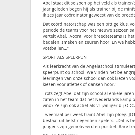
Abel staat dit seizoen op het veld als trainer
jaar geleden begon hij als trainer bij de mini
ik zes jaar coördinator geweest van de breed
Dat coördinatorschap was een pittige klus, vo
periode de teams voor het nieuwe seizoen sam
vertelt Abel. ,,Vooral voor breedteteams is he
bedelen, smeken en zeuren hoor. En we hebben 
voetballen…”
SPORT ALS SPEERPUNT
Als leerkracht van de Angelaschool stimuleert
speerpunt op school. We vinden het belangrijk
leerlingen van onze school dan ook kiezen vo
kiezen voor atletiek of dansen hoor.”
Trots zegt Abel dat zijn school al enkele jare
zaten in het team dat het Nederlands kampioen
vind? Ze zijn ook actief als vrijwilliger bij OD
Tweemaal per week traint Abel zijn ploeg. JO1
bestaat uit liefst negentien spelers. ,,Dat is
jongens zijn gemotiveerd en positief. Rare fr