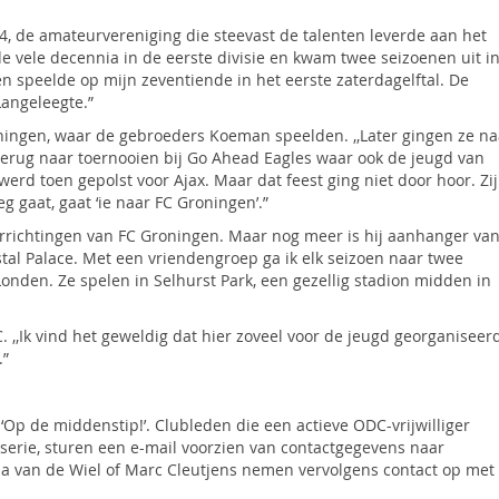
, de amateurvereniging die steevast de talenten leverde aan het
 vele decennia in de eerste divisie en kwam twee seizoenen uit i
n en speelde op mijn zeventiende in het eerste zaterdagelftal. De
Langeleegte.”
oningen, waar de gebroeders Koeman speelden. ,,Later gingen ze na
erug naar toernooien bij Go Ahead Eagles waar ook de jeugd van
erd toen gepolst voor Ajax. Maar dat feest ging niet door hoor. Zi
weg gaat, gaat ‘ie naar FC Groningen’.”
verrichtingen van FC Groningen. Maar nog meer is hij aanhanger va
stal Palace. Met een vriendengroep ga ik elk seizoen naar twee
onden. Ze spelen in Selhurst Park, een gezellig stadion midden in
. ,,Ik vind het geweldig dat hier zoveel voor de jeugd georganiseer
.”
‘Op de middenstip!’. Clubleden die een actieve ODC-vrijwilliger
 serie, sturen een e-mail voorzien van contactgegevens naar
da van de Wiel of Marc Cleutjens nemen vervolgens contact op met