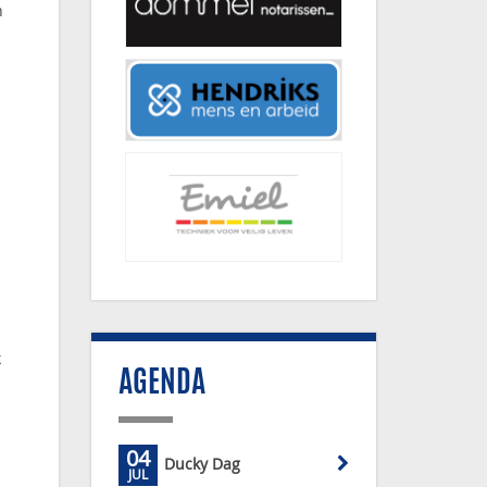
n
n
n
k
AGENDA
04
Ducky Dag
JUL