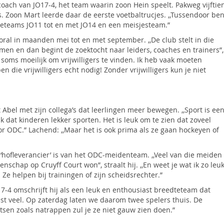
/coach van JO17-4, het team waarin zoon Hein speelt. Pakweg vijftie
’s. Zoon Mart leerde daar de eerste voetbaltrucjes. ,,Tussendoor be
teteams JO11 tot en met JO14 en een meisjesteam.”
oral in maanden mei tot en met september. ,,De club stelt in die
en en dan begint de zoektocht naar leiders, coaches en trainers”,
t soms moeilijk om vrijwilligers te vinden. Ik heb vaak moeten
die vrijwilligers echt nodig! Zonder vrijwilligers kun je niet
 Abel met zijn collega’s dat leerlingen meer bewegen. ,,Sport is ee
 dat kinderen lekker sporten. Het is leuk om te zien dat zoveel
or ODC.” Lachend: ,,Maar het is ook prima als ze gaan hockeyen of
n ‘hofleverancier’ is van het ODC-meidenteam. ,,Veel van die meiden
schap op Cruyff Court won”, straalt hij. ,,En weet je wat ik zo leu
C. Ze helpen bij trainingen of zijn scheidsrechter.”
7-4 omschrijft hij als een leuk en enthousiast breedteteam dat
 best veel. Op zaterdag laten we daarom twee spelers thuis. De
atsen zoals natrappen zul je ze niet gauw zien doen.”