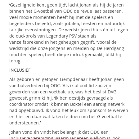
‘Gezelligheid kent geen tijd’, lacht Johan als hij de jaren
binnen het G-voetbal van ODC de revue laat passeren.
Veel mooie momenten heeft hij met de spelers en
begeleiders beleefd, zoals jubilea, feesten en natuurlijk
talrijke overwinningen. De wedstrijden thuis én uit tegen
de oud-profs van Legendary PSV staan als
vanzelfsprekend in het geheugen gegrift. ‘Vooral de
wedstrijd die onze jongens en meiden op De Herdgang
mochten spelen, heeft diepe indruk gemaakt’, blikt hij
terug.
INCLUSIEF
Als geboren en getogen Liempdenaar heeft Johan geen
voetbalverleden bij ODC. ‘Als ik al ooit lid zou zijn
geworden van een voetbalclub, was het beslist DVG
geweest’, grinnikt hij. ‘Ik ben destijds gevraagd als
coördinator omdat ik binnen Boxtel een aardig netwerk
had opgebouwd. Ik vond het leuk om sponsors te werven
en hier en daar wat taken te doen om het G-voetbal te
ondersteunen.’
Johan vond én vindt het belangrijk dat ODC een
inclusieve vereniging waarin iedereen welkom is, ook