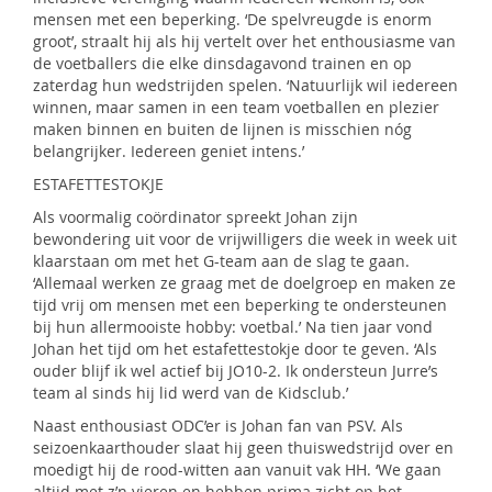
mensen met een beperking. ‘De spelvreugde is enorm
groot’, straalt hij als hij vertelt over het enthousiasme van
de voetballers die elke dinsdagavond trainen en op
zaterdag hun wedstrijden spelen. ‘Natuurlijk wil iedereen
winnen, maar samen in een team voetballen en plezier
maken binnen en buiten de lijnen is misschien nóg
belangrijker. Iedereen geniet intens.’
ESTAFETTESTOKJE
Als voormalig coördinator spreekt Johan zijn
bewondering uit voor de vrijwilligers die week in week uit
klaarstaan om met het G-team aan de slag te gaan.
‘Allemaal werken ze graag met de doelgroep en maken ze
tijd vrij om mensen met een beperking te ondersteunen
bij hun allermooiste hobby: voetbal.’ Na tien jaar vond
Johan het tijd om het estafettestokje door te geven. ‘Als
ouder blijf ik wel actief bij JO10-2. Ik ondersteun Jurre’s
team al sinds hij lid werd van de Kidsclub.’
Naast enthousiast ODC’er is Johan fan van PSV. Als
seizoenkaarthouder slaat hij geen thuiswedstrijd over en
moedigt hij de rood-witten aan vanuit vak HH. ‘We gaan
altijd met z’n vieren en hebben prima zicht op het