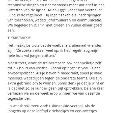
technische dingen en neemt steeds meer initiatief in het
uitzetten van de lijnen. Ariën Egge, vader van voetballer
Luca, is de regelneef. Hij regelt zaken als inschrijvingen
van toernooien, wedstrijdformulieren en communicatie.
We begeleiden JO14-1 met drieën en vullen elkaar goed
aan.”
TIKKIE TAKKIE
Het maakt Jos trots dat de voetballers allemaal vrienden
zijn. “Ze zoeken elkaar veel op. ik heb regelmatig mijn
hele huis vol jongens zitten.”
Naast trots, vindt de trainer/coach ook het spelletje zélf
tof. “Ik houd van voetbal. Vooral op hoger niveau is het
onvoorspelbaar. Als je bovenin meedraait, speel je vaak
moeilijke wedstrijden tegen de onderste teams. Die zijn
extra gebrand om te winnen. Soms denk je dat je wint en
is dat niet zo. Je kunt er geen pijl op trekken. De ene keer
verliezen we en de week erop winnen we van dezelfde
tegenstander.
En wat ik ook mooi vind: tikkie-takkie-voetbal. Als de
jongens op deze leeftijd driehoekjes en een-tweetjes