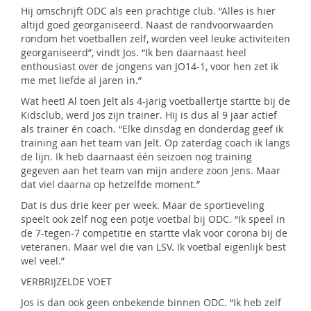
Hij omschrijft ODC als een prachtige club. “Alles is hier
altijd goed georganiseerd. Naast de randvoorwaarden
rondom het voetballen zelf, worden veel leuke activiteiten
georganiseerd”, vindt Jos. “Ik ben daarnaast heel
enthousiast over de jongens van JO14-1, voor hen zet ik
me met liefde al jaren in.”
Wat heet! Al toen Jelt als 4-jarig voetballertje startte bij de
Kidsclub, werd Jos zijn trainer. Hij is dus al 9 jaar actief
als trainer én coach. “Elke dinsdag en donderdag geef ik
training aan het team van Jelt. Op zaterdag coach ik langs
de lijn. Ik heb daarnaast één seizoen nog training
gegeven aan het team van mijn andere zoon Jens. Maar
dat viel daarna op hetzelfde moment.”
Dat is dus drie keer per week. Maar de sportieveling
speelt ook zelf nog een potje voetbal bij ODC. “Ik speel in
de 7-tegen-7 competitie en startte vlak voor corona bij de
veteranen. Maar wel die van LSV. Ik voetbal eigenlijk best
wel veel.”
VERBRIJZELDE VOET
Jos is dan ook geen onbekende binnen ODC. “Ik heb zelf