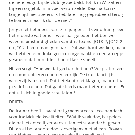
de hele jeugd bij de club gevoetbald. Tot ik in A1 zat en
bij een ongeluk mijn voet verbrijzelde. Daarna kon ik
lange tijd niet spelen. Ik heb later nog geprobeerd terug
te komen, maar ik durfde niet.”
Jos geniet het meest van ‘zijn jongens’. “Ik vind hun groei
het mooiste wat er is. Twee jaar geleden hebben we
wegens omstandigheden van drie teams: JO13-2, JO12-2
én JO12-1, één team gemaakt. Dat was hard werken, maar
we hebben een flinke groei doorgemaakt en een groepje
gesmeed dat inmiddels hoofdklasse speelt.”
Hij vervolgt: “Hoe we dat gedaan hebben? We praten veel
en communiceren open en eerlijk. De truc daarbij is
wederzijds respect. Dat betekent niet klagen, maar elkaar
positief coachen. Dat gaat steeds maar beter en beter. En
dat uit zich in goede resultaten.”
DRIETAL
De trainer heeft - naast het groepsproces - ook aandacht
voor individuele kwaliteiten. “Wat ik vaak doe, is spelers
die het iets moeilijker aansluiten extra aandacht geven.
Dit en al het andere doe ik overigens niet alleen. Rowan
van Alebeek, keeper van de selectie, regelt veel