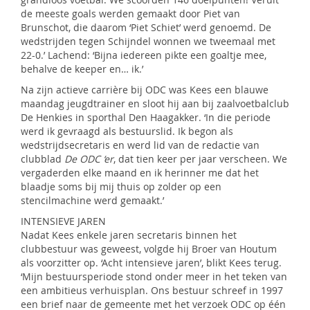
de meeste goals werden gemaakt door Piet van
Brunschot, die daarom ‘Piet Schiet’ werd genoemd. De
wedstrijden tegen Schijndel wonnen we tweemaal met
22-0.’ Lachend: ‘Bijna iedereen pikte een goaltje mee,
behalve de keeper en… ik.’
Na zijn actieve carrière bij ODC was Kees een blauwe
maandag jeugdtrainer en sloot hij aan bij zaalvoetbalclub
De Henkies in sporthal Den Haagakker. ‘In die periode
werd ik gevraagd als bestuurslid. Ik begon als
wedstrijdsecretaris en werd lid van de redactie van
clubblad
De ODC ‘er
, dat tien keer per jaar verscheen. We
vergaderden elke maand en ik herinner me dat het
blaadje soms bij mij thuis op zolder op een
stencilmachine werd gemaakt.’
INTENSIEVE JAREN
Nadat Kees enkele jaren secretaris binnen het
clubbestuur was geweest, volgde hij Broer van Houtum
als voorzitter op. ‘Acht intensieve jaren’, blikt Kees terug.
‘Mijn bestuursperiode stond onder meer in het teken van
een ambitieus verhuisplan. Ons bestuur schreef in 1997
een brief naar de gemeente met het verzoek ODC op één