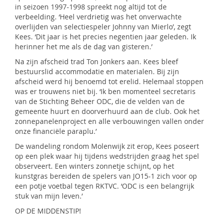
in seizoen 1997-1998 spreekt nog altijd tot de
verbeelding. ‘Heel verdrietig was het onverwachte
overlijden van selectiespeler Johnny van Mierlo’, zegt
Kees. ‘Dit jaar is het precies negentien jaar geleden. Ik
herinner het me als de dag van gisteren.’
Na zijn afscheid trad Ton Jonkers aan. Kees bleef
bestuurslid accommodatie en materialen. Bij zijn
afscheid werd hij benoemd tot erelid. Helemaal stoppen
was er trouwens niet bij. ‘Ik ben momenteel secretaris
van de Stichting Beheer ODC, die de velden van de
gemeente huurt en doorverhuurd aan de club. Ook het
zonnepanelenproject en alle verbouwingen vallen onder
onze financiële paraplu.’
De wandeling rondom Molenwijk zit erop, Kees poseert
op een plek waar hij tijdens wedstrijden graag het spel
observeert. Een winters zonnetje schijnt, op het
kunstgras bereiden de spelers van JO15-1 zich voor op
een potje voetbal tegen RKTVC. ‘ODC is een belangrijk
stuk van mijn leven.’
OP DE MIDDENSTIP!