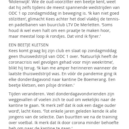
‘Molenwijk’. Wie de oud-voorzitter een beetje kent, weet
dat hij zelfs tijdens de meest spannende wedstrijden van
ODC 1 op zondagmiddag in beweging is. ‘Ik kan niet goed
stilzitten’, glimacht Kees achter het doel vlakbij de tennis-
en padelbanen van buurclub LTV De Merletten. ‘Soms
houd ik wel even halt om een praatje te maken hoor,
maar meestal loop ik rondjes. Dat vind ik fijner.’
EEN BEETJE KLETSEN
Kees komt graag bij zijn club en slaat op zondagmiddag
geen thuiswedstrijd van ODC 1 over. ‘Natuurlijk heeft de
coronacrisis wel gevolgen gehad voor mijn weekritme’,
blikt hij terug. ‘Ik kan me amper herinneren wanneer de
laatste thuiswedstrijd was. En vóór de pandemie ging ik
elke donderdagavond naar kantine De Boemerang. Een
beetje kletsen, een pilsje drinken.’
Tijden veranderen. Veel donderdagavondvrienden zijn
weggevallen of voelen zich te oud om wekelijks naar de
kantine te gaan. ‘Ik merk zelf dat ik ook een dagje ouder
word’, lacht Kees. ‘Tot enkele jaren geleden kende ik alle
jongens van de selectie. Dan buurtten we na de training
over voetbal. Ik merk dat ik door corona minder behoefte
heb om naar de kantine te gaan.’