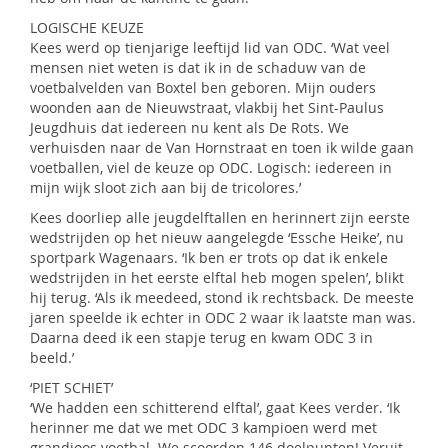
LOGISCHE KEUZE
Kees werd op tienjarige leeftijd lid van ODC. ‘Wat veel
mensen niet weten is dat ik in de schaduw van de
voetbalvelden van Boxtel ben geboren. Mijn ouders
woonden aan de Nieuwstraat, vlakbij het Sint-Paulus
Jeugdhuis dat iedereen nu kent als De Rots. We
verhuisden naar de Van Hornstraat en toen ik wilde gaan
voetballen, viel de keuze op ODC. Logisch: iedereen in
mijn wijk sloot zich aan bij de tricolores.’
Kees doorliep alle jeugdelftallen en herinnert zijn eerste
wedstrijden op het nieuw aangelegde ‘Essche Heike’, nu
sportpark Wagenaars. ‘Ik ben er trots op dat ik enkele
wedstrijden in het eerste elftal heb mogen spelen’, blikt
hij terug. ‘Als ik meedeed, stond ik rechtsback. De meeste
jaren speelde ik echter in ODC 2 waar ik laatste man was.
Daarna deed ik een stapje terug en kwam ODC 3 in
beeld.’
‘PIET SCHIET’
‘We hadden een schitterend elftal’, gaat Kees verder. ‘Ik
herinner me dat we met ODC 3 kampioen werd met
grandioos voetbal. We scoorden 146 doelpunten! Veruit