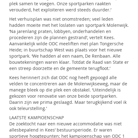
plek samen te voegen. Onze sportparken raakten
verouderd, het exploiteren werd steeds duurder.’
Het verhuisplan was niet onomstreden; veel leden
hadden moeite met het loslaten van sportpark Molenwijk.
‘Na jarenlang praten, lobbyen, onderhandelen en
procederen zijn de plannen gestrand’, vertelt Kees.
Aanvankelijk wilde ODC meeliften met plan Tongersche
Heide; in buurtschap West was plaats voor het nieuwe
sportpark. ‘We hadden al een naam, De Renbaan. Alle
bouwtekeningen waren klaar. Totdat de Raad van State er
een streep doorzette en de gemeente terugfloot.’
Kees herinnert zich dat ODC nog heeft gepoogd alle
velden te concentreren aan de Molenwijkseweg, maar de
manege bleek op die plek een obstakel. ‘Uiteindelijk is
gekozen voor renovatie van onze beide sportparken.
Daarin zijn we prima geslaagd. Maar terugkijkend voel ik
ook teleurstelling.’
LAATSTE KAMPIOENSCHAP
De zoektocht naar een nieuwe accommodatie was niet
allesbepalend in Kees’ bestuursperiode. Er waren
sportieve hoogtepunten; het kampioenschap van ODC 1