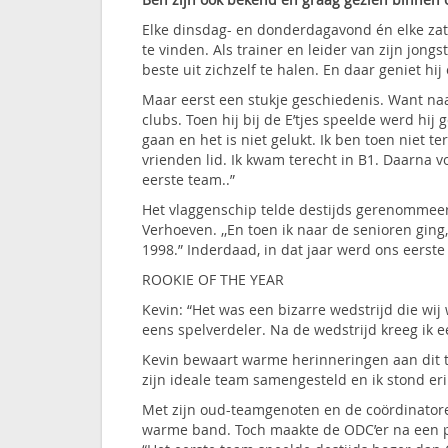
Elke dinsdag- en donderdagavond én elke zat
te vinden. Als trainer en leider van zijn jong
beste uit zichzelf te halen. En daar geniet hij
Maar eerst een stukje geschiedenis. Want n
clubs. Toen hij bij de E’tjes speelde werd hij 
gaan en het is niet gelukt. Ik ben toen niet 
vrienden lid. Ik kwam terecht in B1. Daarna 
eerste team..”
Het vlaggenschip telde destijds gerenommee
Verhoeven. ,,En toen ik naar de senioren ging
1998.” Inderdaad, in dat jaar werd ons eerste
ROOKIE OF THE YEAR
Kevin: “Het was een bizarre wedstrijd die wij
eens spelverdeler. Na de wedstrijd kreeg ik ee
Kevin bewaart warme herinneringen aan dit t
zijn ideale team samengesteld en ik stond eri
Met zijn oud-teamgenoten en de coördinator
warme band. Toch maakte de ODC’er na een pa