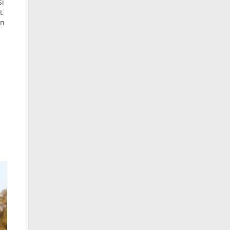
si
t
an