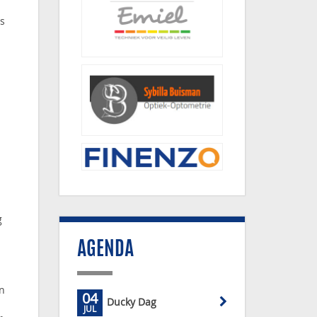
s
g
AGENDA
n
04
Ducky Dag
JUL