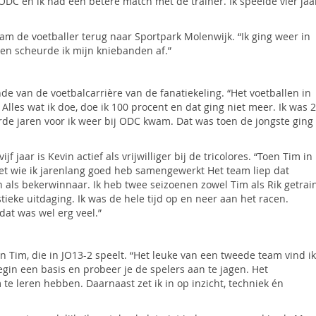
ODC en ik had een betere match met de trainer. Ik speelde vier jaa
am de voetballer terug naar Sportpark Molenwijk. “Ik ging weer in
en scheurde ik mijn kniebanden af.”
e van de voetbalcarrière van de fanatiekeling. “Het voetballen in
Alles wat ik doe, doe ik 100 procent en dat ging niet meer. Ik was 
urde jaren voor ik weer bij ODC kwam. Dat was toen de jongste ging
f jaar is Kevin actief als vrijwilliger bij de tricolores. “Toen Tim in
et wie ik jarenlang goed heb samengewerkt Het team liep dat
 als bekerwinnaar. Ik heb twee seizoenen zowel Tim als Rik getrai
tieke uitdaging. Ik was de hele tijd op en neer aan het racen.
dat was wel erg veel.”
 Tim, die in JO13-2 speelt. “Het leuke van een tweede team vind ik
 begin een basis en probeer je de spelers aan te jagen. Het
m te leren hebben. Daarnaast zet ik in op inzicht, techniek én