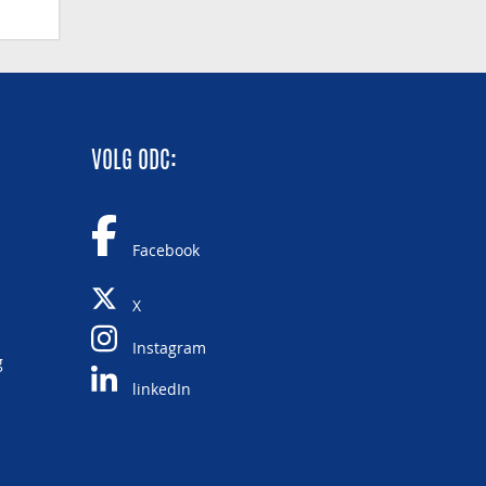
VOLG ODC:
Facebook
X
Instagram
g
linkedIn