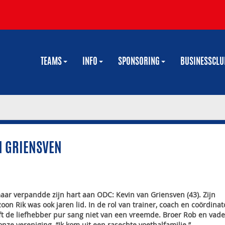
TEAMS
INFO
SPONSORING
BUSINESSCL
N GRIENSVEN
 maar verpandde zijn hart aan ODC: Kevin van Griensven (43). Zijn
oon Rik was ook jaren lid. In de rol van trainer, coach en coördinat
eft de liefhebber pur sang niet van een vreemde. Broer Rob en vade
ze vereniging. “Ik kom uit een rasechte voetbalfamilie.”