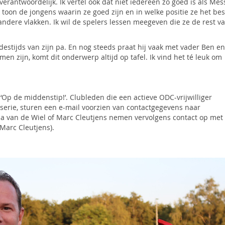
verantwoordelijk. Ik vertel ook dat niet iedereen zo goed is als Mes
k toon de jongens waarin ze goed zijn en in welke positie ze het bes
andere vlakken. Ik wil de spelers lessen meegeven die ze de rest v
estijds van zijn pa. En nog steeds praat hij vaak met vader Ben en
men zijn, komt dit onderwerp altijd op tafel. Ik vind het té leuk om
‘Op de middenstip!’. Clubleden die een actieve ODC-vrijwilliger
 serie, sturen een e-mail voorzien van contactgegevens naar
da van de Wiel of Marc Cleutjens nemen vervolgens contact op met
: Marc Cleutjens).