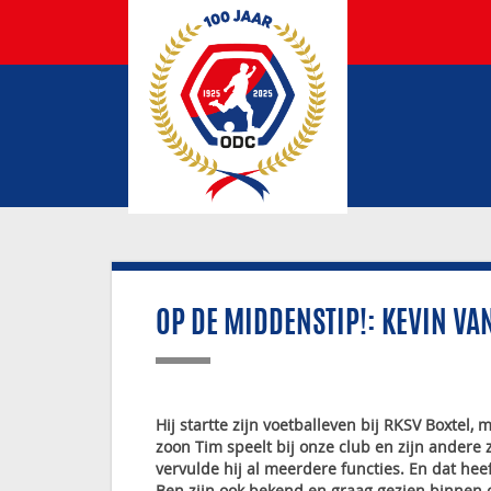
OP DE MIDDENSTIP!: KEVIN VA
Hij startte zijn voetballeven bij RKSV Boxtel,
zoon Tim speelt bij onze club en zijn andere z
vervulde hij al meerdere functies. En dat he
Ben zijn ook bekend en graag gezien binnen on