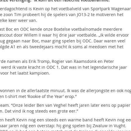
erdagochtend is Kevin op het voetbalveld van Sportpark Wagenaar
ste zoon Tim probeert hij de spelers van JO13-2 te motiveren het
 elke keer weer van.
aast Boc en ODC kende onze Boxtelse voetbalnomade meerdere
gescout door Willem II waar hij drie jaar voetbalde. ,,Ik wilde ervoor
terug gegaan naar Boc, maar ging spelen bij ODC. Daar waren veel
volgde A1 en als tweedejaars mocht ik soms al meedoen met het
rde namen als Erik Tromp, Rogier van Raamsdonk en Peter
, werd ik vaste kracht in ODC 1. Dat was in het legendarische jaar
 voor het laatst kampioen.
 wonnen in de allerlaatste minuut. Ik was de allerjongste en ook no
n t-shirt met ‘Rookie of the Year’ erop.”
eam. “Onze leider Ben van Veghel heeft jaren later eens op papier
n. Dat vind ik nog steeds een grote eer.”
en heeft Kevin nog een steeds een warme band heeft Kevin nog ee
ar jaren nóg een overstap: hij ging spelen bij Zwaluw in Vught.