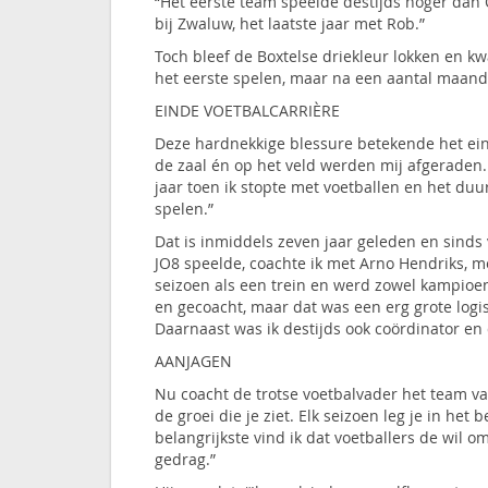
“Het eerste team speelde destijds hoger dan 
bij Zwaluw, het laatste jaar met Rob.”
Toch bleef de Boxtelse driekleur lokken en kw
het eerste spelen, maar na een aantal maand
EINDE VOETBALCARRIÈRE
Deze hardnekkige blessure betekende het eind
de zaal én op het veld werden mij afgeraden. 
jaar toen ik stopte met voetballen en het du
spelen.”
Dat is inmiddels zeven jaar geleden en sinds vij
JO8 speelde, coachte ik met Arno Hendriks, m
seizoen als een trein en werd zowel kampioen
en gecoacht, maar dat was een erg grote logis
Daarnaast was ik destijds ook coördinator en 
AANJAGEN
Nu coacht de trotse voetbalvader het team van
de groei die je ziet. Elk seizoen leg je in het
belangrijkste vind ik dat voetballers de wil o
gedrag.”