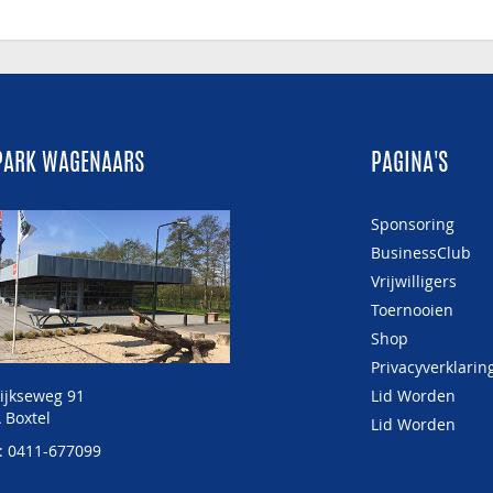
PARK WAGENAARS
PAGINA'S
Sponsoring
BusinessClub
Vrijwilligers
Toernooien
Shop
Privacyverklarin
ijkseweg 91
Lid Worden
 Boxtel
Lid Worden
: 0411-677099