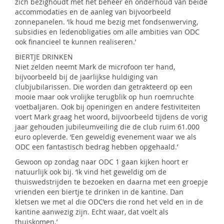
zich bezighoudt met het beheer en onderhoud van beide
accommodaties en de aanleg van bijvoorbeeld
zonnepanelen. ‘Ik houd me bezig met fondsenwerving,
subsidies en ledenobligaties om alle ambities van ODC
ook financieel te kunnen realiseren.’
BIERTJE DRINKEN
Niet zelden neemt Mark de microfoon ter hand,
bijvoorbeeld bij de jaarlijkse huldiging van
clubjubilarissen. Die worden dan getrakteerd op een
mooie maar ook vrolijke terugblik op hun roemruchte
voetbaljaren. Ook bij openingen en andere festiviteiten
voert Mark graag het woord, bijvoorbeeld tijdens de vorig
jaar gehouden jubileumveiling die de club ruim 61.000
euro opleverde. ‘Een geweldig evenement waar we als
ODC een fantastisch bedrag hebben opgehaald.’
Gewoon op zondag naar ODC 1 gaan kijken hoort er
natuurlijk ook bij. ‘Ik vind het geweldig om de
thuiswedstrijden te bezoeken en daarna met een groepje
vrienden een biertje te drinken in de kantine. Dan
kletsen we met al die ODC’ers die rond het veld en in de
kantine aanwezig zijn. Echt waar, dat voelt als
thuiskomen.’