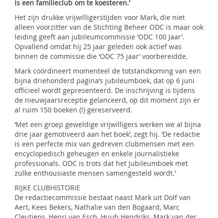
is een familieclub om te koesteren.’
Het zijn drukke vrijwilligerstijden voor Mark, die niet
alleen voorzitter van de Stichting Beheer ODC is maar ook
leiding geeft aan jubileumcommissie ‘ODC 100 Jaar’.
Opvallend omdat hij 25 jaar geleden ook actief was
binnen de commissie die ‘ODC 75 jaar’ voorbereidde.
Mark coördineert momenteel de totstandkoming van een
bijna driehonderd pagina’s jubileumboek, dat op 6 juni
officieel wordt gepresenteerd. De inschrijving is tijdens
de nieuwjaarsreceptie gelanceerd, op dit moment zijn er
al ruim 150 boeken (!) gereserveerd.
‘Met een groep geweldige vrijwilligers werken we al bijna
drie jaar gemotiveerd aan het boek’, zegt hij. ‘De redactie
is een perfecte mix van gedreven clubmensen met een
encyclopedisch geheugen en enkele journalistieke
professionals. ODC is trots dat het jubileumboek met
zulke enthousiaste mensen samengesteld wordt.’
RIJKE CLUBHISTORIE
De redactiecommissie bestaat naast Mark uit Dolf van
Aert, Kees Bekers, Nathalie van den Bogaard, Marc
Cleutjens, Henri van Esch, Huub Hendriks, Mark van der