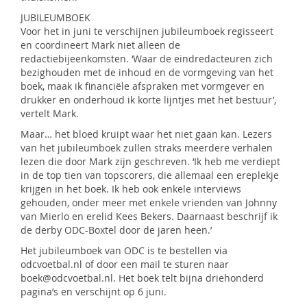
JUBILEUMBOEK
Voor het in juni te verschijnen jubileumboek regisseert
en coördineert Mark niet alleen de
redactiebijeenkomsten. ‘Waar de eindredacteuren zich
bezighouden met de inhoud en de vormgeving van het
boek, maak ik financiële afspraken met vormgever en
drukker en onderhoud ik korte lijntjes met het bestuur’,
vertelt Mark.
Maar… het bloed kruipt waar het niet gaan kan. Lezers
van het jubileumboek zullen straks meerdere verhalen
lezen die door Mark zijn geschreven. ‘Ik heb me verdiept
in de top tien van topscorers, die allemaal een ereplekje
krijgen in het boek. Ik heb ook enkele interviews
gehouden, onder meer met enkele vrienden van Johnny
van Mierlo en erelid Kees Bekers. Daarnaast beschrijf ik
de derby ODC-Boxtel door de jaren heen.’
Het jubileumboek van ODC is te bestellen via
odcvoetbal.nl of door een mail te sturen naar
boek@odcvoetbal.nl. Het boek telt bijna driehonderd
pagina’s en verschijnt op 6 juni.