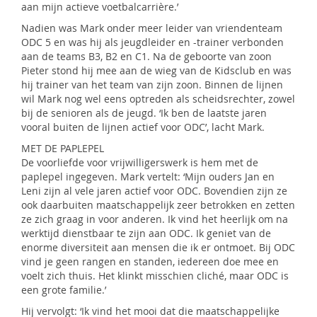
aan mijn actieve voetbalcarrière.’
Nadien was Mark onder meer leider van vriendenteam
ODC 5 en was hij als jeugdleider en -trainer verbonden
aan de teams B3, B2 en C1. Na de geboorte van zoon
Pieter stond hij mee aan de wieg van de Kidsclub en was
hij trainer van het team van zijn zoon. Binnen de lijnen
wil Mark nog wel eens optreden als scheidsrechter, zowel
bij de senioren als de jeugd. ‘Ik ben de laatste jaren
vooral buiten de lijnen actief voor ODC’, lacht Mark.
MET DE PAPLEPEL
De voorliefde voor vrijwilligerswerk is hem met de
paplepel ingegeven. Mark vertelt: ‘Mijn ouders Jan en
Leni zijn al vele jaren actief voor ODC. Bovendien zijn ze
ook daarbuiten maatschappelijk zeer betrokken en zetten
ze zich graag in voor anderen. Ik vind het heerlijk om na
werktijd dienstbaar te zijn aan ODC. Ik geniet van de
enorme diversiteit aan mensen die ik er ontmoet. Bij ODC
vind je geen rangen en standen, iedereen doe mee en
voelt zich thuis. Het klinkt misschien cliché, maar ODC is
een grote familie.’
Hij vervolgt: ‘Ik vind het mooi dat die maatschappelijke