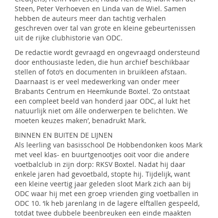
Steen, Peter Verhoeven en Linda van de Wiel. Samen
hebben de auteurs meer dan tachtig verhalen
geschreven over tal van grote en kleine gebeurtenissen
uit de rijke clubhistorie van ODC.
De redactie wordt gevraagd en ongevraagd ondersteund
door enthousiaste leden, die hun archief beschikbaar
stellen of foto’s en documenten in bruikleen afstaan.
Daarnaast is er veel medewerking van onder meer
Brabants Centrum en Heemkunde Boxtel. ‘Zo ontstaat
een compleet beeld van honderd jaar ODC, al lukt het
natuurlijk niet om álle onderwerpen te belichten. We
moeten keuzes maken’, benadrukt Mark.
BINNEN EN BUITEN DE LIJNEN
Als leerling van basisschool De Hobbendonken koos Mark
met veel klas- en buurtgenootjes ooit voor die andere
voetbalclub in zijn dorp: RKSV Boxtel. Nadat hij daar
enkele jaren had gevoetbald, stopte hij. Tijdelijk, want
een kleine veertig jaar geleden sloot Mark zich aan bij
ODC waar hij met een groep vrienden ging voetballen in
ODC 10. ‘Ik heb jarenlang in de lagere elftallen gespeeld,
totdat twee dubbele beenbreuken een einde maakten