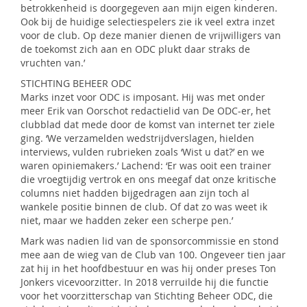
betrokkenheid is doorgegeven aan mijn eigen kinderen.
Ook bij de huidige selectiespelers zie ik veel extra inzet
voor de club. Op deze manier dienen de vrijwilligers van
de toekomst zich aan en ODC plukt daar straks de
vruchten van.’
STICHTING BEHEER ODC
Marks inzet voor ODC is imposant. Hij was met onder
meer Erik van Oorschot redactielid van De ODC-er, het
clubblad dat mede door de komst van internet ter ziele
ging. ‘We verzamelden wedstrijdverslagen, hielden
interviews, vulden rubrieken zoals ‘Wist u dat?’ en we
waren opiniemakers.’ Lachend: ‘Er was ooit een trainer
die vroegtijdig vertrok en ons meegaf dat onze kritische
columns niet hadden bijgedragen aan zijn toch al
wankele positie binnen de club. Of dat zo was weet ik
niet, maar we hadden zeker een scherpe pen.’
Mark was nadien lid van de sponsorcommissie en stond
mee aan de wieg van de Club van 100. Ongeveer tien jaar
zat hij in het hoofdbestuur en was hij onder preses Ton
Jonkers vicevoorzitter. In 2018 verruilde hij die functie
voor het voorzitterschap van Stichting Beheer ODC, die