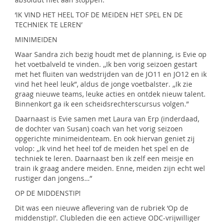
‘IK VIND HET HEEL TOF DE MEIDEN HET SPEL EN DE
TECHNIEK TE LEREN’
MINIMEIDEN
Waar Sandra zich bezig houdt met de planning, is Evie op
het voetbalveld te vinden. ,,Ik ben vorig seizoen gestart
met het fluiten van wedstrijden van de JO11 en JO12 en ik
vind het heel leuk”, aldus de jonge voetbalster. ,,Ik zie
graag nieuwe teams, leuke acties en ontdek nieuw talent.
Binnenkort ga ik een scheidsrechterscursus volgen.”
Daarnaast is Evie samen met Laura van Erp (inderdaad,
de dochter van Susan) coach van het vorig seizoen
opgerichte minimeidenteam. En ook hiervan geniet zij
volop: ,,Ik vind het heel tof de meiden het spel en de
techniek te leren. Daarnaast ben ik zelf een meisje en
train ik graag andere meiden. Enne, meiden zijn echt wel
rustiger dan jongens…”
OP DE MIDDENSTIP!
Dit was een nieuwe aflevering van de rubriek ‘Op de
middenstip!’. Clubleden die een actieve ODC-vrijwilliger