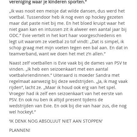
vereniging waar je kinderen sporten.”
,,Ik was nooit een meisje dat wilde dansen, dus werd het
voetbal. Tussendoor heb ik nog even op hockey gezeten
maar dat paste niet bij me. En het bloed kruipt waar het
niet gaan kan en intussen zit ik alweer een aantal jaar bij
ODC.” Evie vertelt in het kort haar voorgeschiedenis en
legt uit waarom ze voetbal zo tof vindt: ,,Dat is simpel, ik
schop graag met mijn voeten tegen een bal aan. En dat in
teamverband, want we doen het met z’n allen.”
Naast zelf voetballen is Evie vaak bij de dames van PSV te
vinden. ,,Ik heb een seizoenkaart met een aantal
voetbalvriendinnen.” Uiteraard is moeder Sandra met
regelmaat aanwezig bij deze wedstrijden. ,,Ja, ik mag vaak
rijden”, lacht ze. ,,Maar ik houd ook erg van het spel.
Vroeger had ik zelf een seizoenkaart van het eerste van
PSV. En ook nu ben ik altijd present tijdens de
wedstrijden van Evie. En ook bij die van haar zus, die nog
wel hockeyt.”
‘IK DENK NOG ABSOLUUT NIET AAN STOPPEN’
PLANNEN!