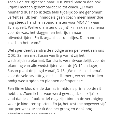
Toen Evie terugkeerde naar ODC werd Sandra dan ook
vrijwel meteen gebombardeerd tot coach. ,,Er was
niemand dus heb ik deze taak tijdelijk op me genomen”,
vertelt ze. ,,Ik ben inmiddels geen coach meer maar doe
nog steeds hand- en spandiensten voor MO17-1 waar
Evie speelt. Welke diensten dit zijn? Ik maak een schema
voor de was, het vlaggen en het rijden naar
uitwedstrijden. En ik organiseer de uitjes. De mannen
coachen het team.”
Wel spendeert Sandra de nodige uren per week aan ons
ODC. Samen met Susan van Erp vormt zij het
wedstrijdsecretariaat. Sandra is verantwoordelijk voor de
planning van alle wedstrijden voor de JO-12 en lager,
Susan plant de jeugd vanaf JO-13. ,,We maken schema’s
voor de veldbezetting, de kleedkamers, verzetten indien
nodig wedstrijden en plannen oefenpotjes.”
Een flinke klus die de dames inmiddels prima op de rit
hebben. ,,Toen ik hiervoor werd gevraagd, zei ik ‘ja’. Ik
vind dat je zelf ook actief mag zijn binnen de vereniging
waar je kinderen sporten. En ja, het kost me ongeveer vijf
uur per week. Maar ik doe het graag en denk nog
absoluut niet aan stoppen.”