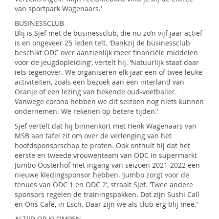
van sportpark Wagenaars.’
BUSINESSCLUB
Blij is Sjef met de businessclub, die nu zo’n vijf jaar actief
is en ongeveer 25 leden telt. ‘Dankzij de businessclub
beschikt ODC over aanzienlijk meer financiële middelen
voor de jeugdopleiding’, vertelt hij. ‘Natuurlijk staat daar
iets tegenover. We organiseren elk jaar een of twee leuke
activiteiten, zoals een bezoek aan een interland van
Oranje of een lezing van bekende oud-voetballer.
Vanwege corona hebben we dit seizoen nog niets kunnen
ondernemen. We rekenen op betere tijden.’
Sjef vertelt dat hij binnenkort met Henk Wagenaars van
MSB aan tafel zit om over de verlenging van het
hoofdsponsorschap te praten. Ook onthult hij dat het
eerste en tweede vrouwenteam van ODC in supermarkt
Jumbo Oosterhof met ingang van seizoen 2021-2022 een
nieuwe kledingsponsor hebben. ‘Jumbo zorgt voor de
tenues van ODC 1 en ODC 2’, straalt Sjef. ‘Twee andere
sponsors regelen de trainingspakken. Dat zijn Sushi Call
en Ons Café, in Esch. Daar zijn we als club erg blij mee.’
ALTIJD OP KLOMPEN