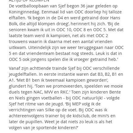
De voetballoopbaan van Sjef begon 36 jaar geleden op
Koninginnedag. Eenmaal lid van ODC doorliep hij talloze
elftallen. ‘Ik begon in de D4 en werd getraind door Hans
Bolk, die altijd klompen droeg’, herinnert hij zich. ‘Bij de
senioren kwam ik uit in ODC 10, ODC 8 en ODC 5. Met dat
laatste team werd ik kampioen, net als met ODC 2
trouwens waarin ik daarna met een aantal vrienden
uitkwam. Uiteindelijk zijn we weer teruggegaan naar ODC
5 en dat vriendenteam bestaat nog steeds. Leuk is dat in
ODC 5 ook jongens spelen die ik vroeger getraind heb.’
Vanaf zijn achttiende trainde Sjef bij ODC verschillende
jeugdelftallen. In eerste instantie waren dat B3, B2, B1 en
A1. ‘Met B1 ben ik tweemaal kampioen geworden’,
glundert hij. ‘Toen we promoveerden, speelden we mooie
duels tegen NAC, MVV en RKC.’ Toen zijn kinderen Bente
en Niels gingen voetballen - bij ODC natuurlijk! - volgde
Sjef het ritme van de jeugd. ‘Bij MEP volg ik de
verrichtingen van Silke op de voet. Bij ODC was ik
achtereenvolgens trainer bij de kidsclub, de mini’s en
later de pupillen. Weet je dat niets zo leuk is als het
volgen van je sportende kinderen?’