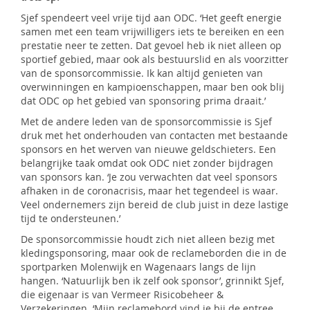
Sjef spendeert veel vrije tijd aan ODC. ‘Het geeft energie
samen met een team vrijwilligers iets te bereiken en een
prestatie neer te zetten. Dat gevoel heb ik niet alleen op
sportief gebied, maar ook als bestuurslid en als voorzitter
van de sponsorcommissie. Ik kan altijd genieten van
overwinningen en kampioenschappen, maar ben ook blij
dat ODC op het gebied van sponsoring prima draait.’
Met de andere leden van de sponsorcommissie is Sjef
druk met het onderhouden van contacten met bestaande
sponsors en het werven van nieuwe geldschieters. Een
belangrijke taak omdat ook ODC niet zonder bijdragen
van sponsors kan. ‘Je zou verwachten dat veel sponsors
afhaken in de coronacrisis, maar het tegendeel is waar.
Veel ondernemers zijn bereid de club juist in deze lastige
tijd te ondersteunen.’
De sponsorcommissie houdt zich niet alleen bezig met
kledingsponsoring, maar ook de reclameborden die in de
sportparken Molenwijk en Wagenaars langs de lijn
hangen. ‘Natuurlijk ben ik zelf ook sponsor’, grinnikt Sjef,
die eigenaar is van Vermeer Risicobeheer &
Verzekeringen. ‘Mijn reclamebord vind je bij de entree