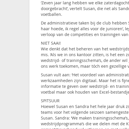
‘Zeven jaar lang hebben we elke zaterdagoc
doorgebracht’, vertelt Susan, die net als San
voetballen.
De administratieve taken bij de club hebben 
haar hoede, ik regel alles voor de junioren’, 
verloop van de competities en trainingen van 
NIET SAAI!
Wie denkt dat het beheren van het wedstrijdse
mis. ‘Als we in ons kantoor zitten, is het een
wedstrijd- of trainingsschema’s, de ander wi
ons werk toekomen, maar tóch een gezellige
Susan vult aan: ‘Het voordeel van administratie
werkzaamheden zijn digitaal. Maar het is fijn
informatie te geven over wedstrijd- en trainin
voetbal maar ook houden van Excel-bestandje
SPITSUUR
Hoewel Susan en Sandra het hele jaar druk zi
teams voor het volgende seizoen samengesteld
Susan. Sandra: ‘We maken trainingsschema’s,
wedstrijdprogramma’s die we delen met de KN