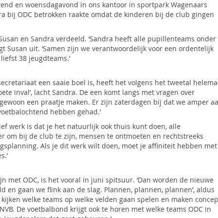
htend en woensdagavond in ons kantoor in sportpark Wagenaars
dra bij ODC betrokken raakte omdat de kinderen bij de club gingen
Susan en Sandra verdeeld. ‘Sandra heeft alle pupillenteams onder
legt Susan uit. ‘Samen zijn we verantwoordelijk voor een ordentelijk
liefst 38 jeugdteams.’
cretariaat een saaie boel is, heeft het volgens het tweetal helema
 zoete inval’, lacht Sandra. De een komt langs met vragen over
l gewoon een praatje maken. Er zijn zaterdagen bij dat we amper a
 voetbalochtend hebben gehad.’
f werk is dat je het natuurlijk ook thuis kunt doen, alle
er om bij de club te zijn, mensen te ontmoeten en rechtstreeks
gsplanning. Als je dit werk wilt doen, moet je affiniteit hebben met
s.’
jn met ODC, is het vooral in juni spitsuur. ‘Dan worden de nieuwe
 en gaan we flink aan de slag. Plannen, plannen, plannen’, aldus
 kijken welke teams op welke velden gaan spelen en maken concep
VB. De voetbalbond krijgt ook te horen met welke teams ODC in