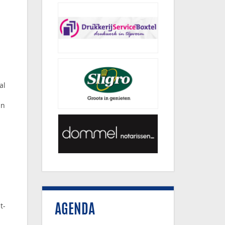
al
an
t-
AGENDA