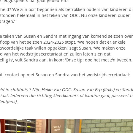
 jeugdspelers dat gaat gebeuren.’
heid? ‘We zijn ooit begonnen als betrokken ouders van kinderen d
 stonden helemaal in het teken van ODC. Nu onze kinderen ouder
dragen.’
t de taken van Susan en Sandra met ingang van komend seizoen over
afloop van het seizoen 2024-2025 stopt. ‘We hopen dat er enkele
ntwoordelijke taak willen oppakken’, zegt Susan. ‘We maken onze
 van het wedstrijdsecretariaat en zullen laten zien dat
lig is’, vult Sandra aan. In koor: ‘Onze tip: doe het met z’n tweeën.
il contact op met Susan en Sandra van het wedstrijdsecretariaat:
d in clubhuis ’t Nije Heike van ODC: Susan van Erp (links) en Sand
at. Iedereen die richting kleedkamers of kantine gaat, passeert h
leutjens).