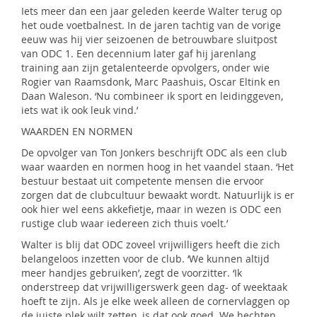
Iets meer dan een jaar geleden keerde Walter terug op
het oude voetbalnest. In de jaren tachtig van de vorige
eeuw was hij vier seizoenen de betrouwbare sluitpost
van ODC 1. Een decennium later gaf hij jarenlang
training aan zijn getalenteerde opvolgers, onder wie
Rogier van Raamsdonk, Marc Paashuis, Oscar Eltink en
Daan Waleson. ‘Nu combineer ik sport en leidinggeven,
iets wat ik ook leuk vind.’
WAARDEN EN NORMEN
De opvolger van Ton Jonkers beschrijft ODC als een club
waar waarden en normen hoog in het vaandel staan. ‘Het
bestuur bestaat uit competente mensen die ervoor
zorgen dat de clubcultuur bewaakt wordt. Natuurlijk is er
ook hier wel eens akkefietje, maar in wezen is ODC een
rustige club waar iedereen zich thuis voelt.’
Walter is blij dat ODC zoveel vrijwilligers heeft die zich
belangeloos inzetten voor de club. ‘We kunnen altijd
meer handjes gebruiken’, zegt de voorzitter. ‘Ik
onderstreep dat vrijwilligerswerk geen dag- of weektaak
hoeft te zijn. Als je elke week alleen de cornervlaggen op
de juiste plek wilt zetten, is dat ook goed. We hechten