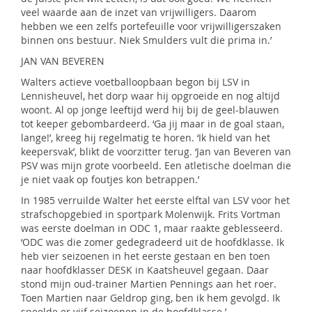
veel waarde aan de inzet van vrijwilligers. Daarom
hebben we een zelfs portefeuille voor vrijwilligerszaken
binnen ons bestuur. Niek Smulders vult die prima in.’
JAN VAN BEVEREN
Walters actieve voetballoopbaan begon bij LSV in
Lennisheuvel, het dorp waar hij opgroeide en nog altijd
woont. Al op jonge leeftijd werd hij bij de geel-blauwen
tot keeper gebombardeerd. ‘Ga jij maar in de goal staan,
lange!’, kreeg hij regelmatig te horen. ‘Ik hield van het
keepersvak’, blikt de voorzitter terug. ‘Jan van Beveren van
PSV was mijn grote voorbeeld. Een atletische doelman die
je niet vaak op foutjes kon betrappen.’
In 1985 verruilde Walter het eerste elftal van LSV voor het
strafschopgebied in sportpark Molenwijk. Frits Vortman
was eerste doelman in ODC 1, maar raakte geblesseerd.
‘ODC was die zomer gedegradeerd uit de hoofdklasse. Ik
heb vier seizoenen in het eerste gestaan en ben toen
naar hoofdklasser DESK in Kaatsheuvel gegaan. Daar
stond mijn oud-trainer Martien Pennings aan het roer.
Toen Martien naar Geldrop ging, ben ik hem gevolgd. Ik
speelde er vijf seizoenen in de hoofdklasse.’