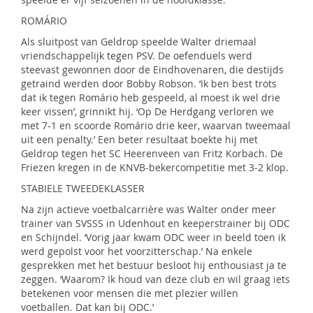
ROMÁRIO
Als sluitpost van Geldrop speelde Walter driemaal
vriendschappelijk tegen PSV. De oefenduels werd
steevast gewonnen door de Eindhovenaren, die destijds
getraind werden door Bobby Robson. ‘Ik ben best trots
dat ik tegen Romário heb gespeeld, al moest ik wel drie
keer vissen’, grinnikt hij. ‘Op De Herdgang verloren we
met 7-1 en scoorde Romário drie keer, waarvan tweemaal
uit een penalty.’ Een beter resultaat boekte hij met
Geldrop tegen het SC Heerenveen van Fritz Korbach. De
Friezen kregen in de KNVB-bekercompetitie met 3-2 klop.
STABIELE TWEEDEKLASSER
Na zijn actieve voetbalcarrière was Walter onder meer
trainer van SVSSS in Udenhout en keeperstrainer bij ODC
en Schijndel. ‘Vorig jaar kwam ODC weer in beeld toen ik
werd gepolst voor het voorzitterschap.’ Na enkele
gesprekken met het bestuur besloot hij enthousiast ja te
zeggen. ‘Waarom? Ik houd van deze club en wil graag iets
betekenen voor mensen die met plezier willen
voetballen. Dat kan bij ODC.’