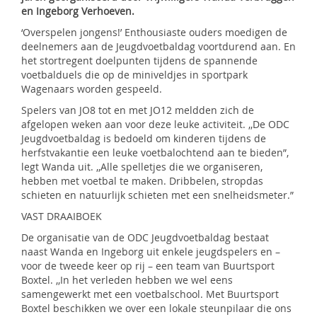
en Ingeborg Verhoeven.
‘Overspelen jongens!’ Enthousiaste ouders moedigen de
deelnemers aan de Jeugdvoetbaldag voortdurend aan. En
het stortregent doelpunten tijdens de spannende
voetbalduels die op de miniveldjes in sportpark
Wagenaars worden gespeeld.
Spelers van JO8 tot en met JO12 meldden zich de
afgelopen weken aan voor deze leuke activiteit. ,,De ODC
Jeugdvoetbaldag is bedoeld om kinderen tijdens de
herfstvakantie een leuke voetbalochtend aan te bieden”,
legt Wanda uit. ,,Alle spelletjes die we organiseren,
hebben met voetbal te maken. Dribbelen, stropdas
schieten en natuurlijk schieten met een snelheidsmeter.”
VAST DRAAIBOEK
De organisatie van de ODC Jeugdvoetbaldag bestaat
naast Wanda en Ingeborg uit enkele jeugdspelers en –
voor de tweede keer op rij – een team van Buurtsport
Boxtel. ,,In het verleden hebben we wel eens
samengewerkt met een voetbalschool. Met Buurtsport
Boxtel beschikken we over een lokale steunpilaar die ons