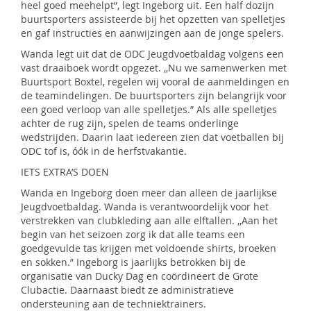
heel goed meehelpt”, legt Ingeborg uit. Een half dozijn
buurtsporters assisteerde bij het opzetten van spelletjes
en gaf instructies en aanwijzingen aan de jonge spelers.
Wanda legt uit dat de ODC Jeugdvoetbaldag volgens een
vast draaiboek wordt opgezet. ,,Nu we samenwerken met
Buurtsport Boxtel, regelen wij vooral de aanmeldingen en
de teamindelingen. De buurtsporters zijn belangrijk voor
een goed verloop van alle spelletjes.” Als alle spelletjes
achter de rug zijn, spelen de teams onderlinge
wedstrijden. Daarin laat iedereen zien dat voetballen bij
ODC tof is, óók in de herfstvakantie.
IETS EXTRA’S DOEN
Wanda en Ingeborg doen meer dan alleen de jaarlijkse
Jeugdvoetbaldag. Wanda is verantwoordelijk voor het
verstrekken van clubkleding aan alle elftallen. ,,Aan het
begin van het seizoen zorg ik dat alle teams een
goedgevulde tas krijgen met voldoende shirts, broeken
en sokken.” Ingeborg is jaarlijks betrokken bij de
organisatie van Ducky Dag en coördineert de Grote
Clubactie. Daarnaast biedt ze administratieve
ondersteuning aan de techniektrainers.