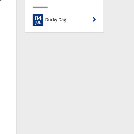
04
Ducky Dag
JUL