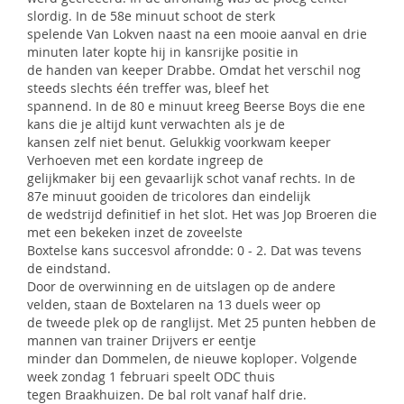
slordig. In de 58e minuut schoot de sterk
spelende Van Lokven naast na een mooie aanval en drie
minuten later kopte hij in kansrijke positie in
de handen van keeper Drabbe. Omdat het verschil nog
steeds slechts één treffer was, bleef het
spannend. In de 80 e minuut kreeg Beerse Boys die ene
kans die je altijd kunt verwachten als je de
kansen zelf niet benut. Gelukkig voorkwam keeper
Verhoeven met een kordate ingreep de
gelijkmaker bij een gevaarlijk schot vanaf rechts. In de
87e minuut gooiden de tricolores dan eindelijk
de wedstrijd definitief in het slot. Het was Jop Broeren die
met een bekeken inzet de zoveelste
Boxtelse kans succesvol afrondde: 0 - 2. Dat was tevens
de eindstand.
Door de overwinning en de uitslagen op de andere
velden, staan de Boxtelaren na 13 duels weer op
de tweede plek op de ranglijst. Met 25 punten hebben de
mannen van trainer Drijvers er eentje
minder dan Dommelen, de nieuwe koploper. Volgende
week zondag 1 februari speelt ODC thuis
tegen Braakhuizen. De bal rolt vanaf half drie.