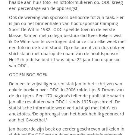
haalde aan huis toto- en lottoformulieren op. ODC kreeg
een percentage van de opbrengst.’
Ook de werving van sponsors behoorde tot zijn taak. Fier
is Jan op het binnenhalen van hoofdsponsor Camping
Sport De Wit in 1982. ‘ODC speelde toen in de eerste
klasse. Samen met collega-bestuurslid Kees Bekers wist
ik De Wit ervan te overtuigen dat onze club elke week met
een foto in de krant stond. Op elke prent zou dus ook een
shirt staan met daarop de naam van de hoofdsponsor.’
Het Schijndelse bedrijf was bijna 25 jaar hoofdsponsor
van ODC.
ODC EN BOC-BOEK
De meeste vrijwilligersuren stak Jan in het schrijven van
enkele boeken over ODC. In 2006 rolde Ups & Downs van
de drukpers. Een 170 pagina’s tellende publicatie waarin
Jan alle resultaten van ODC 1 sinds 1925 opschreef. De
statistische informatie werd verluchtigd met foto’s en
anekdotes. ‘De opbrengst van het boek heb ik gedoneerd
aan het G-voetbal.’
Jan baseerde zijn boek op eerder geschreven artikelen in
clubblad ‘De ODC ‘er’ en deed grondig archiefonderzoek