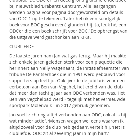
bij nieuwsblad ‘Brabants Centrum’. Alle jaargangen
werden pagina voor pagina doorgeworsteld om details
van ODC 1 op te tekenen. ‘Later heb ik een soortgelijk
boek voor BOC geschreven’, glundert hij. ‘Ja, leuk hè, een
ODC’er die een boek schrijft voor BOC.’ De opbrengst van
die uitgave werd geschonken aan KiKa.
CLUBLIEFDE
De laatste jaren nam Jan wat gas terug. Maar hij maakte
zich enkele jaren geleden sterk voor een plaquette die
herinnert aan Nelly Wagenaars, de initiatiefneemster van
tribune De Pantserhoek die in 1991 werd gebouwd voor
supporters op leeftijd. Ook ijverde de jubilaris voor een
eerbetoon aan Ben van Vegchel, het erelid van de club
dat meer dan tachtig jaar aan ODC verbonden was. Het
Ben van Vegchelpad werd - tegelijk met het vernieuwde
sportpark Molenwijk - in 2017 gebruik genomen.
Jan voelt zich nog altijd verbonden aan ODC, ook al is hij
wat minder actief. ‘Mensen vragen wel eens waarom ik
altijd zoveel voor de club heb gedaan’, vertelt hij. ‘Het is
clubliefde. ODC zit al zeventig jaar in mijn hart.’