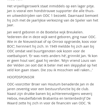
Het vrijwilligerswerk staat inmiddels op een lager pitje.
Jan is vooral een hondstrouwe supporter die alle thuis-
en uitwedstrijden van ODC 1 bezoekt. Daarnaast bemoeit
hij zich met de jaarlijkse verkiezing van de Speler van het
Jaar.
Jan werd geboren in de Boxtelse wijk Breukelen.
‘Iedereen die in deze wijk werd geboren, ging naar ODC.
Wie in de Nieuwstraat of op Onrooi opgroeide, koos voor
BOC’, herinnert hij zich. In 1949 meldde hij zich aan bij
ODC omdat veel buurtgenoten ook kozen voor de
voetbalsport. ’Er was niets anders hè’, grinnikt Jan. ‘Ik kon
er geen hout van’, gaat hij verder. ‘Mijn vriend Louis van
der Velden zei ooit dat ik beter met een skippybal op het
veld kon gaan staan. Die zou ik misschien wél raken…’
HOOFDSPONSOR
ODC-voorzitter Broer van Houtum benaderde Jan in de
jaren zeventig voor een bestuursfunctie bij de club.
Naast zijn drukke banen bij achtereenvolgens weverij
Hebox, meubelfabriek Brabantia en tentenbedrijf De
Waard zette hij zich in voor de financiën van ODC. ‘Ik