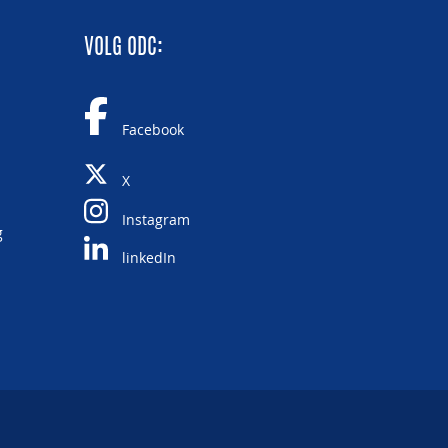
VOLG ODC:
Facebook
X
Instagram
g
linkedIn