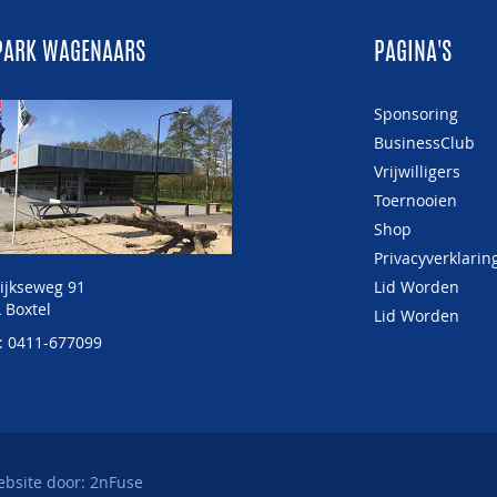
PARK WAGENAARS
PAGINA'S
Sponsoring
BusinessClub
Vrijwilligers
Toernooien
Shop
Privacyverklarin
ijkseweg 91
Lid Worden
 Boxtel
Lid Worden
: 0411-677099
ebsite door:
2nFuse