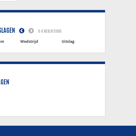
SLAGEN
0-8 WEKEN TERUG
um
Wedstrijd
Uitslag
AGEN